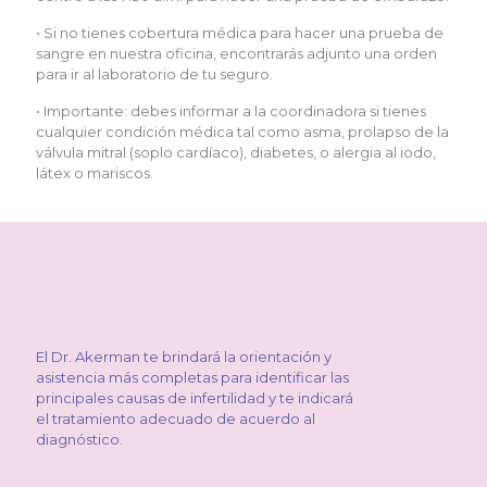
• Si no tienes cobertura médica para hacer una prueba de
sangre en nuestra oficina, encontrarás adjunto una orden
para ir al laboratorio de tu seguro.
• Importante: debes informar a la coordinadora si tienes
cualquier condición médica tal como asma, prolapso de la
válvula mitral (soplo cardíaco), diabetes, o alergia al iodo,
látex o mariscos.
El Dr. Akerman te brindará la orientación y
asistencia más completas para identificar las
principales causas de infertilidad y te indicará
el tratamiento adecuado de acuerdo al
diagnóstico.