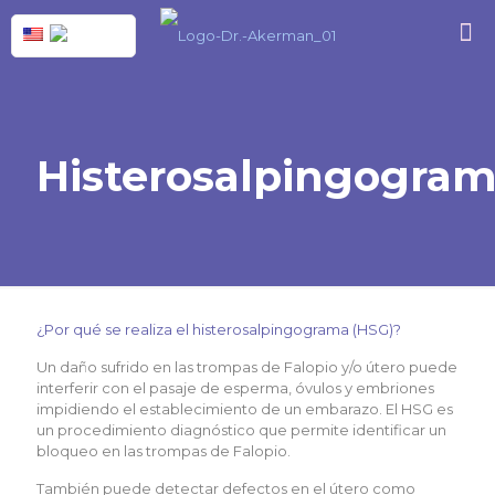
Histerosalpingogra
¿Por qué se realiza el histerosalpingograma (HSG)?
Un daño sufrido en las trompas de Falopio y/o útero puede
interferir con el pasaje de esperma, óvulos y embriones
impidiendo el establecimiento de un embarazo. El HSG es
un procedimiento diagnóstico que permite identificar un
bloqueo en las trompas de Falopio.
También puede detectar defectos en el útero como